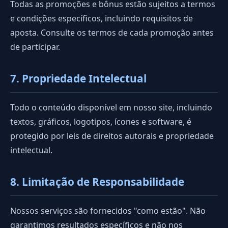
Todas as promoções e bônus estão sujeitos a termos
e condições específicos, incluindo requisitos de
aposta. Consulte os termos de cada promoção antes
de participar.
7. Propriedade Intelectual
Todo o conteúdo disponível em nosso site, incluindo
textos, gráficos, logotipos, ícones e software, é
protegido por leis de direitos autorais e propriedade
intelectual.
8. Limitação de Responsabilidade
Nossos serviços são fornecidos "como estão". Não
garantimos resultados específicos e não nos