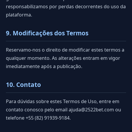
responsabilizamos por perdas decorrentes do uso da
plataforma.
9. Modificações dos Termos
Reservamo-nos o direito de modificar estes termos a
qualquer momento. As alterações entram em vigor
imediatamente após a publicação.
10. Contato
Para dúvidas sobre estes Termos de Uso, entre em
contato conosco pelo email
ajuda@2522bet.com
ou
telefone +55 (82) 91939-9184.