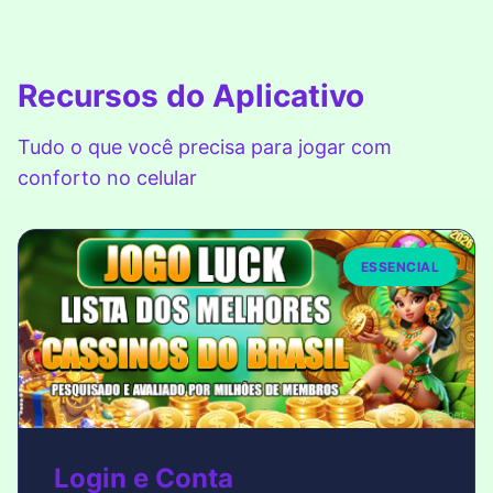
Recursos do Aplicativo
Tudo o que você precisa para jogar com
conforto no celular
ESSENCIAL
Login e Conta