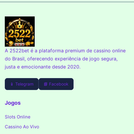
A 2522bet é a plataforma premium de cassino online
do Brasil, oferecendo experiência de jogo segura,
justa e emocionante desde 2020.
📱 Telegram
📘 Facebook
Jogos
Slots Online
Cassino Ao Vivo