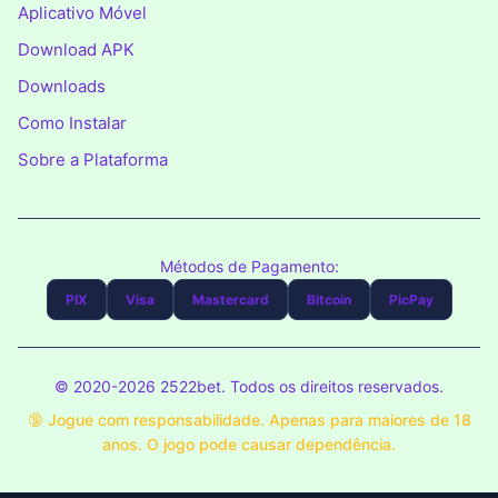
Aplicativo Móvel
Download APK
Downloads
Como Instalar
Sobre a Plataforma
Métodos de Pagamento:
PIX
Visa
Mastercard
Bitcoin
PicPay
© 2020-2026 2522bet. Todos os direitos reservados.
🔞 Jogue com responsabilidade. Apenas para maiores de 18
anos. O jogo pode causar dependência.