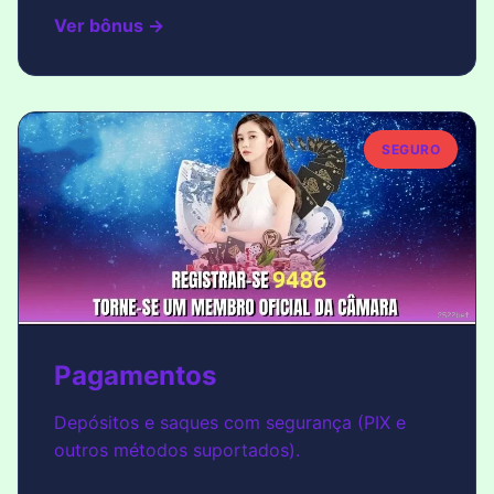
Ver bônus →
SEGURO
Pagamentos
Depósitos e saques com segurança (PIX e
outros métodos suportados).