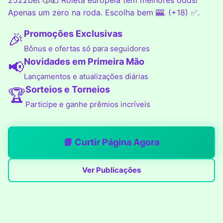
2522bet 🎲💵 Roleta europeia tem melhores odds!
Apenas um zero na roda. Escolha bem 🎰. (+18) ✅.
Promoções Exclusivas
🎉
Bônus e ofertas só para seguidores
Novidades em Primeira Mão
📢
Lançamentos e atualizações diárias
Sorteios e Torneios
🏆
Participe e ganhe prêmios incríveis
📘 Curtir Página Agora
Ver Publicações