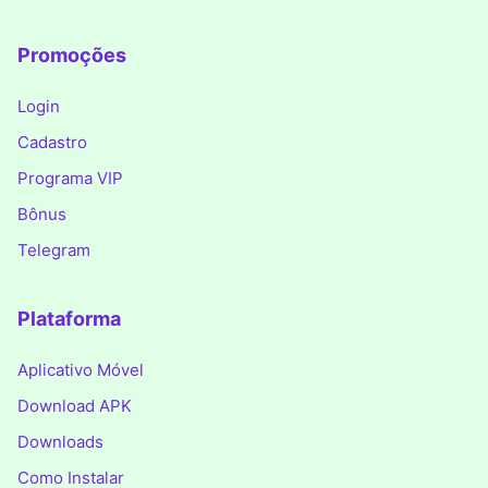
Promoções
Login
Cadastro
Programa VIP
Bônus
Telegram
Plataforma
Aplicativo Móvel
Download APK
Downloads
Como Instalar