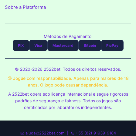
Sobre a Plataforma
Métodos de Pagamento:
PIX
Visa
Mastercard
Bitcoin
PicPay
© 2020-2026 2522bet. Todos os direitos reservados.
🔞 Jogue com responsabilidade. Apenas para maiores de 18
anos. O jogo pode causar dependência.
A 2522bet opera sob licença internacional e segue rigorosos
padrões de segurança e fairness. Todos os jogos são
certificados por laboratórios independentes.
📧
ajuda@2522bet.com
| 📞
+55 (82) 91939-9184