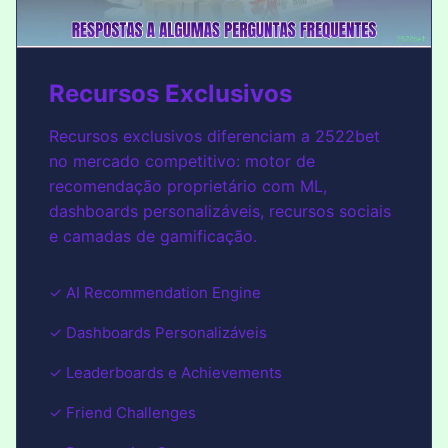
Recursos Exclusivos
Recursos exclusivos diferenciam a 2522bet
no mercado competitivo: motor de
recomendação proprietário com ML,
dashboards personalizáveis, recursos sociais
e camadas de gamificação.
✓ AI Recommendation Engine
✓ Dashboards Personalizáveis
✓ Leaderboards e Achievements
✓ Friend Challenges