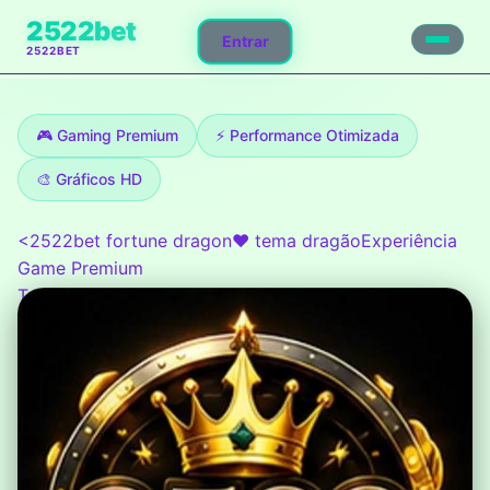
2522bet
Entrar
2522BET
🎮 Gaming Premium
⚡ Performance Otimizada
🎨 Gráficos HD
<2522bet fortune dragon❤️ tema dragão
Experiência
Game Premium
Tecnologia de Ponta e Diversão Incomparável