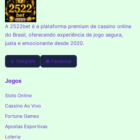
A 2522bet é a plataforma premium de cassino online
do Brasil, oferecendo experiência de jogo segura,
justa e emocionante desde 2020.
📱 Telegram
📘 Facebook
Jogos
Slots Online
Cassino Ao Vivo
Fortune Games
Apostas Esportivas
Loteria