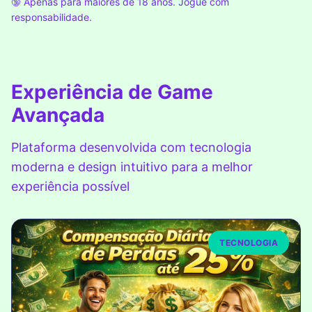
🔞 Apenas para maiores de 18 anos. Jogue com
responsabilidade.
Experiência de Game
Avançada
Plataforma desenvolvida com tecnologia
moderna e design intuitivo para a melhor
experiência possível
TECNOLOGIA